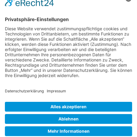
"Ärgere dich nicht darüber, dass der
Rosenstrauch Dornen trägt. Freue dich, dass
der Dornenstrauch Rosen trägt."
Arabisches Sprichwort
KONTAKT
|
IMPRESSUM
|
DATENSCHUTZ
©
2026 Betreuungszentrum Arche Noah