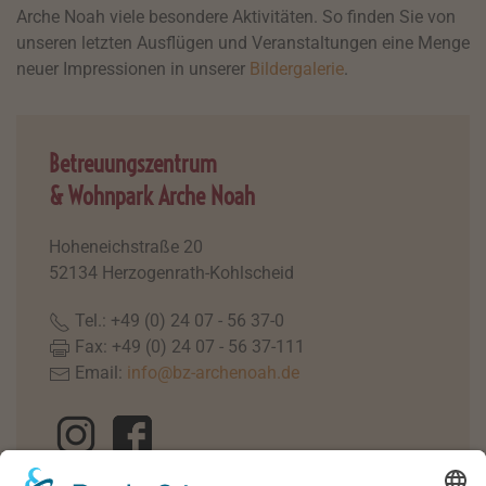
Arche Noah viele besondere Aktivitäten. So finden Sie von
unseren letzten Ausflügen und Veranstaltungen eine Menge
neuer Impressionen in unserer
Bildergalerie
.
Betreuungszentrum
& Wohnpark Arche Noah
Hoheneichstraße 20
52134 Herzogenrath-Kohlscheid
Tel.: +49 (0) 24 07 - 56 37-0
Fax: +49 (0) 24 07 - 56 37-111
Email:
info@bz-archenoah.de