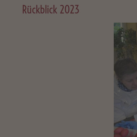
Rückblick 2023