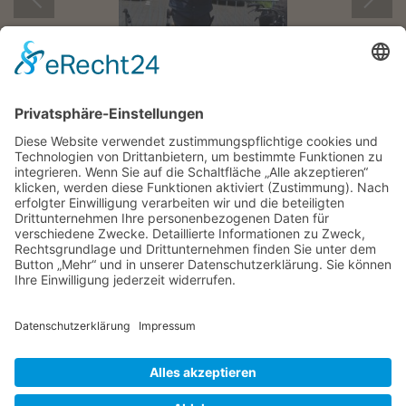
"Ärgere dich nicht darüber, dass der
Rosenstrauch Dornen trägt. Freue dich, dass
der Dornenstrauch Rosen trägt."
Arabisches Sprichwort
KONTAKT
|
IMPRESSUM
|
DATENSCHUTZ