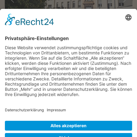
"Ärgere dich nicht darüber, dass der
Rosenstrauch Dornen trägt. Freue dich, dass
der Dornenstrauch Rosen trägt."
Arabisches Sprichwort
KONTAKT
|
IMPRESSUM
|
DATENSCHUTZ