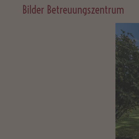
Bilder Betreuungszentrum