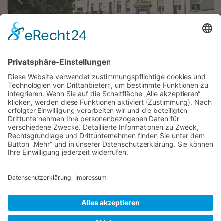
"Ärgere dich nicht darüber, dass der
Rosenstrauch Dornen trägt. Freue dich, dass
der Dornenstrauch Rosen trägt."
Arabisches Sprichwort
KONTAKT
|
IMPRESSUM
|
DATENSCHUTZ